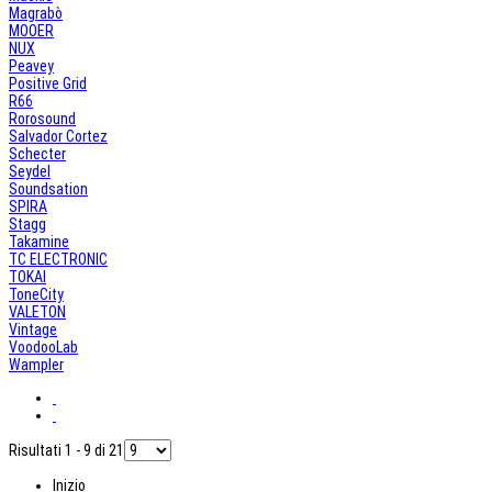
Magrabò
MOOER
NUX
Peavey
Positive Grid
R66
Rorosound
Salvador Cortez
Schecter
Seydel
Soundsation
SPIRA
Stagg
Takamine
TC ELECTRONIC
TOKAI
ToneCity
VALETON
Vintage
VoodooLab
Wampler
Risultati 1 - 9 di 21
Inizio