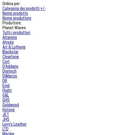
Ordina per
Categoria dei prodotti +/-
Nome prodotto
Nome produttore
Produttore:
Planet Waves
Tutti i produttori
Altamira
Alysée
Art & Lutherie
Blackstar
Cleartone
Cort
D'Addario
Digitech
DiMarzio
DR
Engl
Flight
G&L
GHS
Goldwood
Hotone
JET
JHS
Levy's Leather
LTD
Mackie