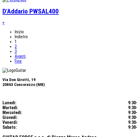
D'Addario PWSAL400
×
Inizio
Indietro
1
2
3
Avanti
Fine
Via Don Girotti, 19
20863 Concorezzo (MB)
Lunedì:
9:30-
Martedì:
9:30-
Mercoledì
:
9:30-
Giovedì:
9:30-
Venerdì:
9:30-
Sabato:
9:30-