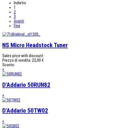
Indietro
1
2
3
Avanti
Fine
NS Micro Headstock Tuner
Sales price with discount:
Prezzo di vendita:
22,00 €
Sconto:
×
D'Addario 50RUN82
×
D'Addario 50TW02
×