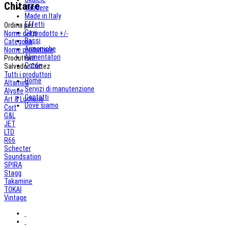
Chitarre
Tastiere
Made in Italy
Effetti
Ordina per
Cavi
Nome del prodotto +/-
Bassi
Categoria
Armoniche
Nome produttore
Alimentatori
Produttore:
Corde
Salvador Cortez
Tutti i produttori
Home
Altamira
Servizi di manutenzione
Alysée
Contatti
Art & Lutherie
Dove siamo
Cort
G&L
JET
LTD
R66
Schecter
Soundsation
SPIRA
Stagg
Takamine
TOKAI
Vintage