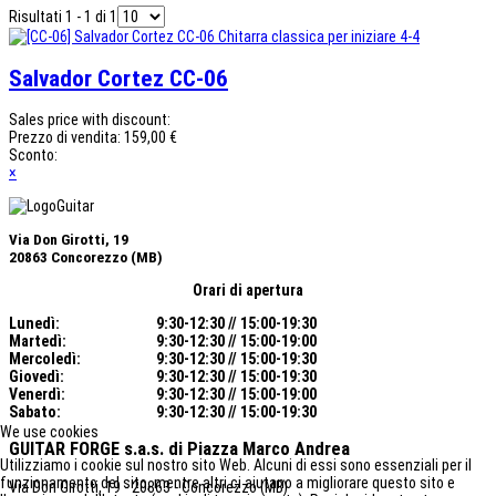
Risultati 1 - 1 di 1
Salvador Cortez CC-06
Sales price with discount:
Prezzo di vendita:
159,00 €
Sconto:
×
Via Don Girotti, 19
20863 Concorezzo (MB)
Orari di apertura
Lunedì:
9:30-12:30 // 15:00-19:30
Martedì:
9:30-12:30 // 15:00-19:00
Mercoledì
:
9:30-12:30 // 15:00-19:30
Giovedì:
9:30-12:30 // 15:00-19:30
Venerdì:
9:30-12:30 // 15:00-19:00
Sabato:
9:30-12:30 // 15:00-19:30
We use cookies
GUITAR FORGE s.a.s.
di Piazza Marco Andrea
Utilizziamo i cookie sul nostro sito Web. Alcuni di essi sono essenziali per il
funzionamento del sito, mentre altri ci aiutano a migliorare questo sito e
Via Don Girotti, 19 - 20863 - Concorezzo (MB)