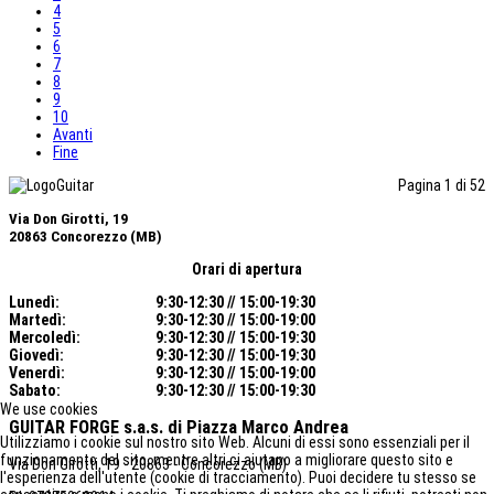
4
5
6
7
8
9
10
Avanti
Fine
Pagina 1 di 52
Via Don Girotti, 19
20863 Concorezzo (MB)
Orari di apertura
Lunedì:
9:30-12:30 // 15:00-19:30
Martedì:
9:30-12:30 // 15:00-19:00
Mercoledì
:
9:30-12:30 // 15:00-19:30
Giovedì:
9:30-12:30 // 15:00-19:30
Venerdì:
9:30-12:30 // 15:00-19:00
Sabato:
9:30-12:30 // 15:00-19:30
We use cookies
GUITAR FORGE s.a.s.
di Piazza Marco Andrea
Utilizziamo i cookie sul nostro sito Web. Alcuni di essi sono essenziali per il
funzionamento del sito, mentre altri ci aiutano a migliorare questo sito e
Via Don Girotti, 19 - 20863 - Concorezzo (MB)
l'esperienza dell'utente (cookie di tracciamento). Puoi decidere tu stesso se