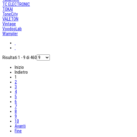
TC ELECTRONIC
TOKAI
ToneCity
VALETON
Vintage
VoodooLab
Wampler
Risultati 1 - 9 di 460
Inizio
Indietro
1
2
3
4
5
6
7
8
9
10
Avanti
Fine