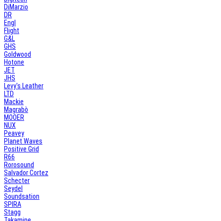
DiMarzio
DR
Engl
Flight
G&L
GHS
Goldwood
Hotone
JET
JHS
Levy's Leather
LTD
Mackie
Magrabò
MOOER
NUX
Peavey
Planet Waves
Positive Grid
R66
Rorosound
Salvador Cortez
Schecter
Seydel
Soundsation
SPIRA
Stagg
Takamine