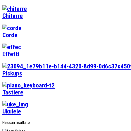
Chitarre
Corde
Effetti
Pickups
Tastiere
Ukulele
Nessun risultato