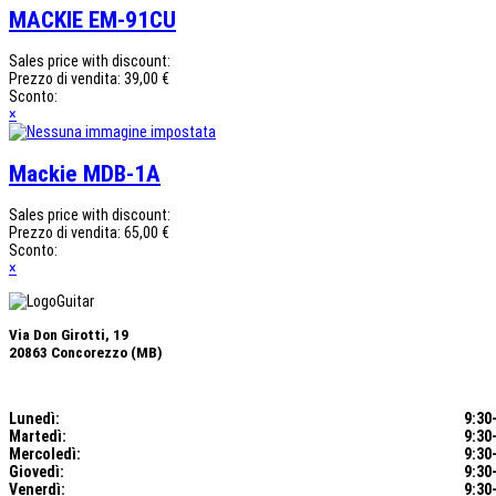
MACKIE EM-91CU
Sales price with discount:
Prezzo di vendita:
39,00 €
Sconto:
×
Mackie MDB-1A
Sales price with discount:
Prezzo di vendita:
65,00 €
Sconto:
×
Via Don Girotti, 19
20863 Concorezzo (MB)
Lunedì:
9:30-
Martedì:
9:30-
Mercoledì
:
9:30-
Giovedì:
9:30-
Venerdì:
9:30-