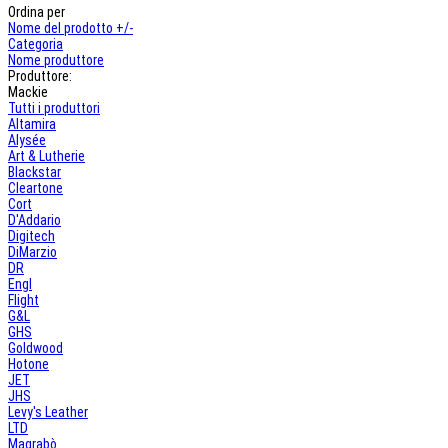
Ordina per
Nome del prodotto +/-
Categoria
Nome produttore
Produttore:
Mackie
Tutti i produttori
Altamira
Alysée
Art & Lutherie
Blackstar
Cleartone
Cort
D'Addario
Digitech
DiMarzio
DR
Engl
Flight
G&L
GHS
Goldwood
Hotone
JET
JHS
Levy's Leather
LTD
Magrabò