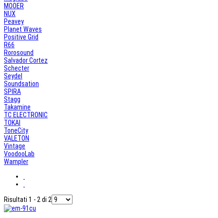
MOOER
NUX
Peavey
Planet Waves
Positive Grid
R66
Rorosound
Salvador Cortez
Schecter
Seydel
Soundsation
SPIRA
Stagg
Takamine
TC ELECTRONIC
TOKAI
ToneCity
VALETON
Vintage
VoodooLab
Wampler
Risultati 1 - 2 di 2