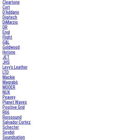
Cleartone
Cort
D'Addario
Digitech
DiMarzio
DR
Engl
Flight
G&L
Goldwood
Hotone
JET
JHS
Levy's Leather
LTD
Mackie
Magrabò
MOOER
NUX
Peavey
Planet Waves
Positive Grid
R66
Rorosound
Salvador Cortez
Schecter
Seydel
Soundsation