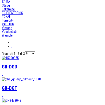
SPIRA
Stagg
Takamine
TC ELECTRONIC
TOKAI
ToneCity
VALETON
Vintage
VoodooLab
Wampler
Risultati 1 - 3 di 3
GB-DGD
×
GB-DGF
×